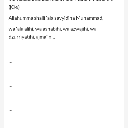
(jOe)
Allahumma shalli ‘ala sayyidina Muhammad,
wa ‘ala alihi, wa ashabihi, wa azwajihi, wa
dzurriyatihi, ajma’in…
…
…
…