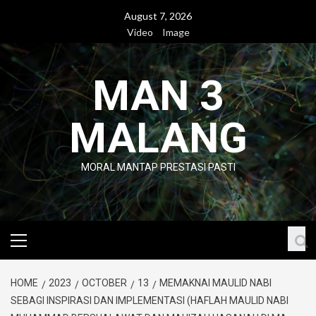
Skip
August 7, 2026
to
Video
Image
content
MAN 3
MALANG
MORAL MANTAP PRESTASI PASTI
Primary
Menu
HOME
2023
OCTOBER
13
MEMAKNAI MAULID NABI
SEBAGI INSPIRASI DAN IMPLEMENTASI (HAFLAH MAULID NABI