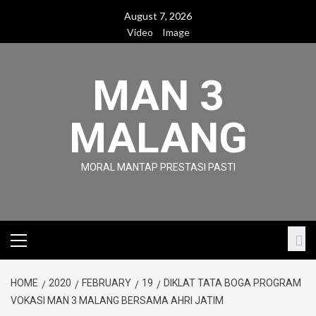
Skip
August 7, 2026
to
Video
Image
content
MAN 3
MALANG
MORAL MANTAP PRESTASI PASTI
Primary
Menu
HOME
2020
FEBRUARY
19
DIKLAT TATA BOGA PROGRAM
VOKASI MAN 3 MALANG BERSAMA AHRI JATIM