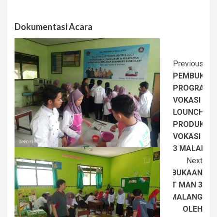
Dokumentasi Acara
Post
Previous
PEMBUKAA
Naviga
PROGRAM
VOKASI &
LOUNCHING
PRODUK
VOKASI MA
3 MALANG
Next
PEMBUKAAN
HUT MAN 3
MALANG
OLEH