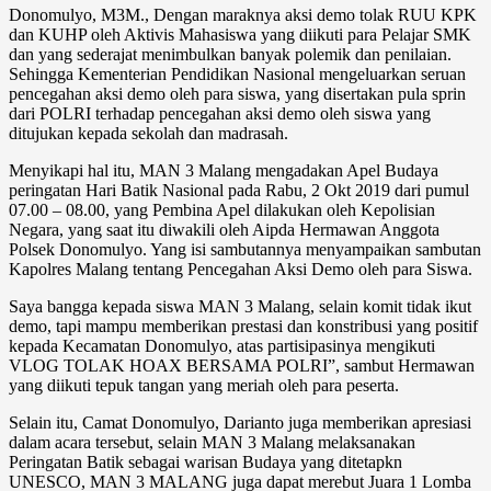
Donomulyo, M3M., Dengan maraknya aksi demo tolak RUU KPK
dan KUHP oleh Aktivis Mahasiswa yang diikuti para Pelajar SMK
dan yang sederajat menimbulkan banyak polemik dan penilaian.
Sehingga Kementerian Pendidikan Nasional mengeluarkan seruan
pencegahan aksi demo oleh para siswa, yang disertakan pula sprin
dari POLRI terhadap pencegahan aksi demo oleh siswa yang
ditujukan kepada sekolah dan madrasah.
Menyikapi hal itu, MAN 3 Malang mengadakan Apel Budaya
peringatan Hari Batik Nasional pada Rabu, 2 Okt 2019 dari pumul
07.00 – 08.00, yang Pembina Apel dilakukan oleh Kepolisian
Negara, yang saat itu diwakili oleh Aipda Hermawan Anggota
Polsek Donomulyo. Yang isi sambutannya menyampaikan sambutan
Kapolres Malang tentang Pencegahan Aksi Demo oleh para Siswa.
Saya bangga kepada siswa MAN 3 Malang, selain komit tidak ikut
demo, tapi mampu memberikan prestasi dan konstribusi yang positif
kepada Kecamatan Donomulyo, atas partisipasinya mengikuti
VLOG TOLAK HOAX BERSAMA POLRI”, sambut Hermawan
yang diikuti tepuk tangan yang meriah oleh para peserta.
Selain itu, Camat Donomulyo, Darianto juga memberikan apresiasi
dalam acara tersebut, selain MAN 3 Malang melaksanakan
Peringatan Batik sebagai warisan Budaya yang ditetapkn
UNESCO, MAN 3 MALANG juga dapat merebut Juara 1 Lomba