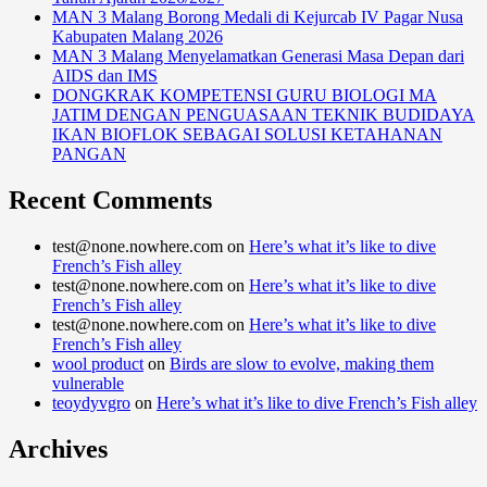
MAN 3 Malang Borong Medali di Kejurcab IV Pagar Nusa
Kabupaten Malang 2026
MAN 3 Malang Menyelamatkan Generasi Masa Depan dari
AIDS dan IMS
DONGKRAK KOMPETENSI GURU BIOLOGI MA
JATIM DENGAN PENGUASAAN TEKNIK BUDIDAYA
IKAN BIOFLOK SEBAGAI SOLUSI KETAHANAN
PANGAN
Recent Comments
test@none.nowhere.com
on
Here’s what it’s like to dive
French’s Fish alley
test@none.nowhere.com
on
Here’s what it’s like to dive
French’s Fish alley
test@none.nowhere.com
on
Here’s what it’s like to dive
French’s Fish alley
wool product
on
Birds are slow to evolve, making them
vulnerable
teoydyvgro
on
Here’s what it’s like to dive French’s Fish alley
Archives