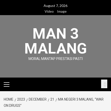
Skip
August 7, 2026
to
Video
Image
content
MAN 3
MALANG
MORAL MANTAP PRESTASI PASTI
Primary
Menu
HOME
2023
DECEMBER
21
MA NEGERI 3 MALANG, “WAR
ON DRUGS”