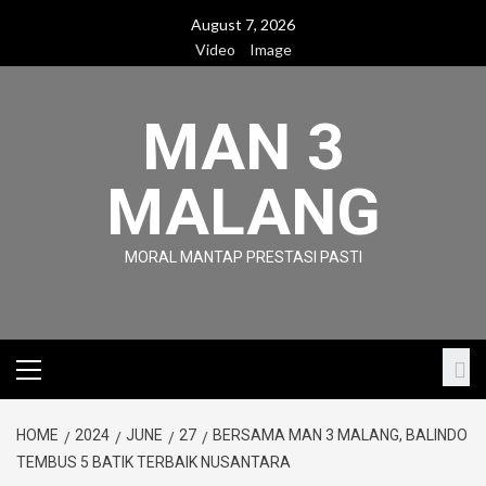
Skip
August 7, 2026
to
Video
Image
content
MAN 3
MALANG
MORAL MANTAP PRESTASI PASTI
Primary
Menu
HOME
2024
JUNE
27
BERSAMA MAN 3 MALANG, BALINDO
TEMBUS 5 BATIK TERBAIK NUSANTARA