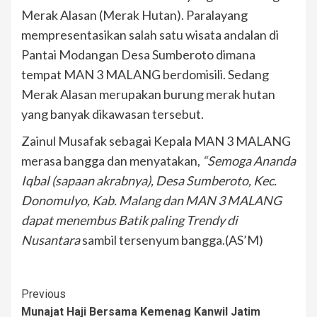
Merak Alasan (Merak Hutan). Paralayang
mempresentasikan salah satu wisata andalan di
Pantai Modangan Desa Sumberoto dimana
tempat MAN 3 MALANG berdomisili. Sedang
Merak Alasan merupakan burung merak hutan
yang banyak dikawasan tersebut.
Zainul Musafak sebagai Kepala MAN 3 MALANG
merasa bangga dan menyatakan,
“Semoga Ananda
Iqbal (sapaan akrabnya), Desa Sumberoto, Kec.
Donomulyo, Kab. Malang dan MAN 3 MALANG
dapat menembus Batik paling Trendy di
Nusantara
sambil tersenyum bangga.(AS’M)
Post
Previous
Munajat Haji Bersama Kemenag Kanwil Jatim