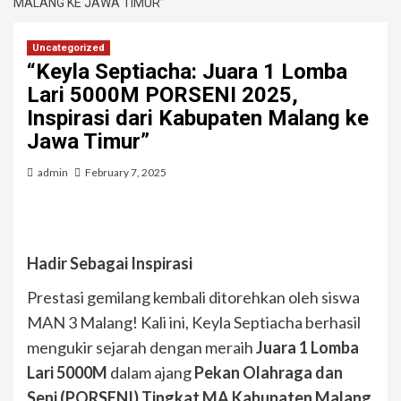
MALANG KE JAWA TIMUR”
Uncategorized
“Keyla Septiacha: Juara 1 Lomba
Lari 5000M PORSENI 2025,
Inspirasi dari Kabupaten Malang ke
Jawa Timur”
admin
February 7, 2025
Hadir Sebagai Inspirasi
Prestasi gemilang kembali ditorehkan oleh siswa
MAN 3 Malang! Kali ini, Keyla Septiacha berhasil
mengukir sejarah dengan meraih
Juara 1 Lomba
Lari 5000M
dalam ajang
Pekan Olahraga dan
Seni (PORSENI) Tingkat MA Kabupaten Malang