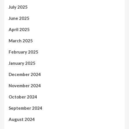
July 2025
June 2025
April 2025
March 2025
February 2025
January 2025
December 2024
November 2024
October 2024
September 2024
August 2024