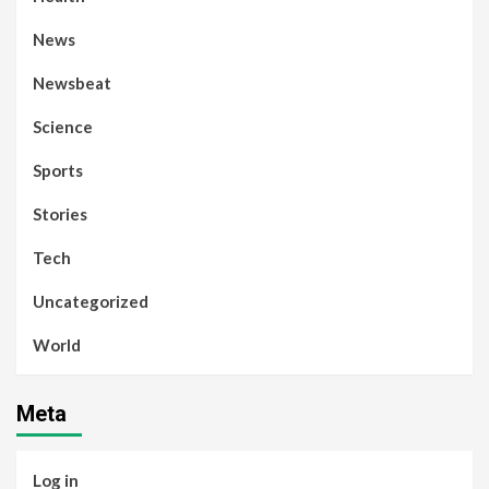
News
Newsbeat
Science
Sports
Stories
Tech
Uncategorized
World
Meta
Log in