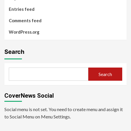
Entries feed
Comments feed
WordPress.org
Search
Search
CoverNews Social
Social menu is not set. You need to create menu and assign it
to Social Menu on Menu Settings.