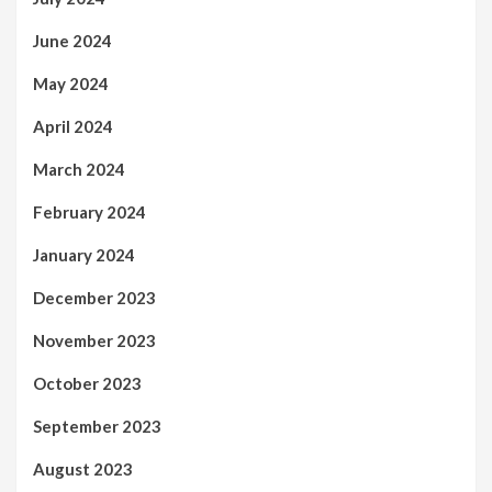
June 2024
May 2024
April 2024
March 2024
February 2024
January 2024
December 2023
November 2023
October 2023
September 2023
August 2023