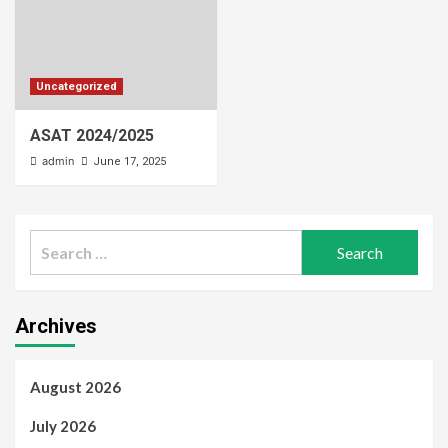
Uncategorized
ASAT 2024/2025
admin
June 17, 2025
Search
for:
Archives
August 2026
July 2026