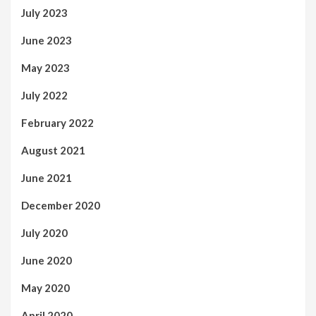
July 2023
June 2023
May 2023
July 2022
February 2022
August 2021
June 2021
December 2020
July 2020
June 2020
May 2020
April 2020