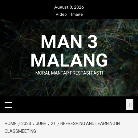
Skip
August 8, 2026
to
Video
Image
content
MAN 3
MALANG
MORAL MANTAP PRESTASI PASTI
Primary
Menu
HOME
2023
JUNE
21
REFRESHING AND LEARNING IN
CLASSMEETING